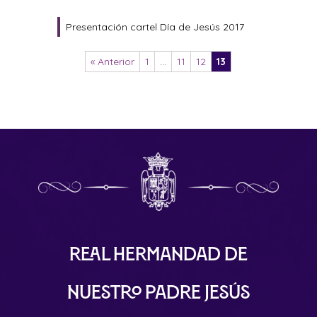
Presentación cartel Día de Jesús 2017
« Anterior
1
…
11
12
13
Real Hermandad de
Nuestro Padre Jesús