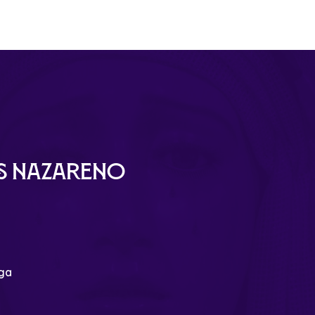
ús Nazareno
aga