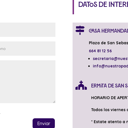
Datos de inter

Casa Hermanda
Plaza de San Sebas
664 81 12 56
secretaria@nues
info@nuestropa

Ermita de San 
HORARIO DE APER
Todos los viernes 
d
* Estate atento a
Enviar