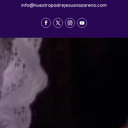
info@nuestropadrejesusnazareno.com