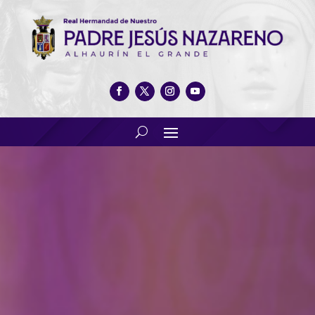
Visita 2ª compañía de la 1ª
Bandera del Tercio «Gran
Capitán»