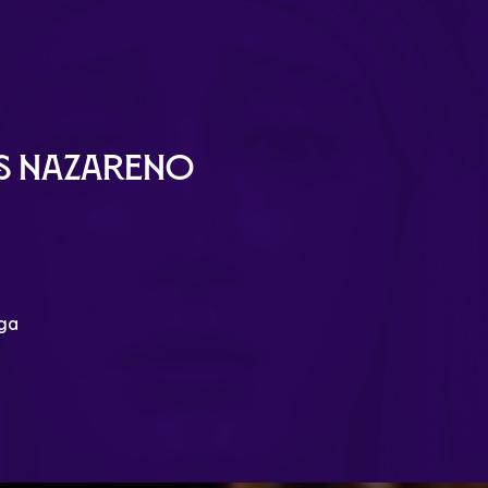
ús Nazareno
aga