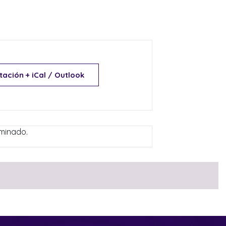
tación + iCal / Outlook
rminado.