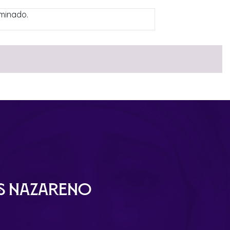
rminado.
ús Nazareno