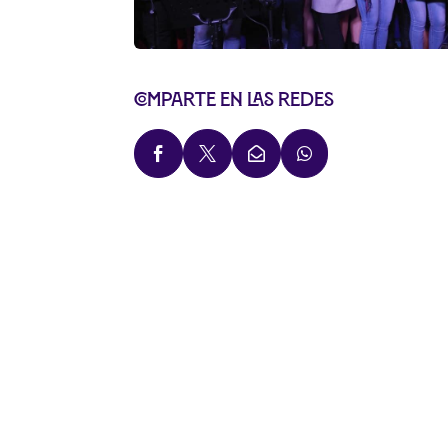
Comparte en las redes



