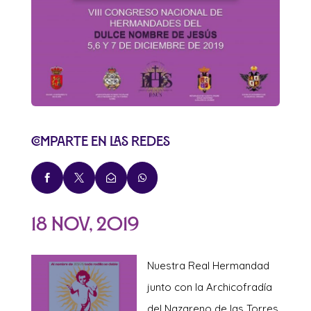
Comparte en las redes




18 Nov, 2019
Nuestra Real He
rmandad
junto con la Archicofradía
del Nazareno de las Torres