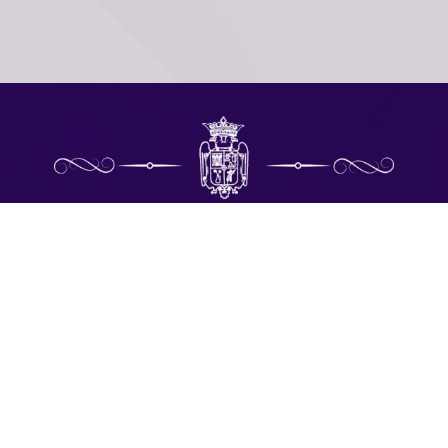
Real Hermandad de
Nuestro Padre Jesús
Nazareno
Ermita de San Sebastián
Plaza de San Sebastián, S/N 29120 Alhaurín el