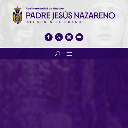
El célebre bar «sardina»
concluye su centenario con
una misa en nuestra ermita de
San Sebastián