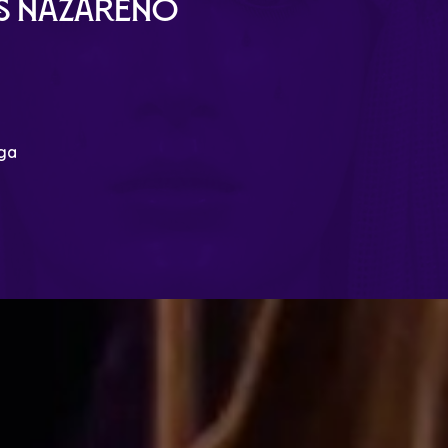
ús Nazareno
aga