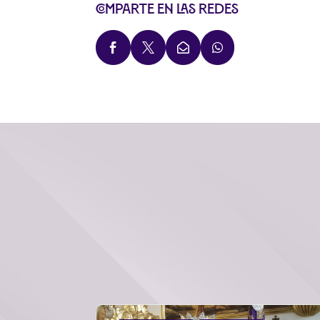
Comparte en las redes



