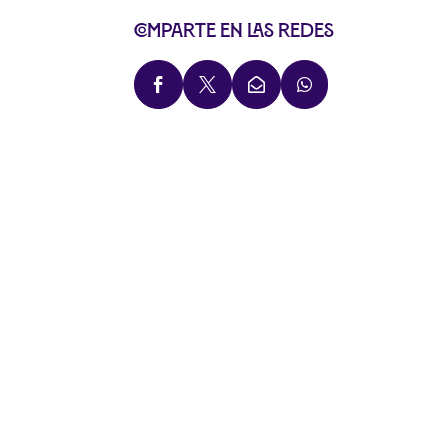
Comparte en las redes



