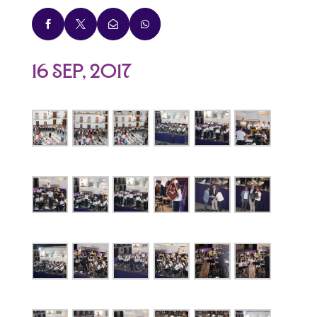




16 Sep, 2017