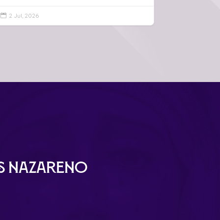
2 Jul, 2026

ús Nazareno