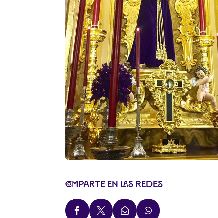
Comparte en las redes



