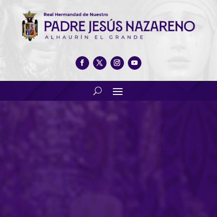
Nuestra Real Hermandad
entrega las “Pastas del
Pregón” a Pedro Carreño