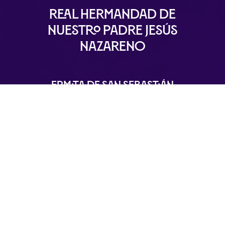
Real Hermandad de
Nuestro Padre Jesús
Nazareno
Ermita de San Sebastián
Plaza de San Sebastián, S/N 29120 Alhaurín el
Grande – Málaga
info@nuestropadrejesusnazareno.com