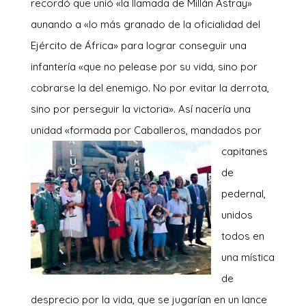
recordó que unió «la llamada de Millán Astray»
aunando a «lo más granado de la oficialidad del
Ejército de África» para lograr conseguir una
infantería «que no pelease por su vida, sino por
cobrarse la del enemigo. No por evitar la derrota,
sino por perseguir la victoria». Así nacería una
unidad «formada por Caballeros, mandados po
r
capitanes
de
pedernal,
unidos
todos en
una mística
de
desprecio por la vida, que se jugarían en un lance