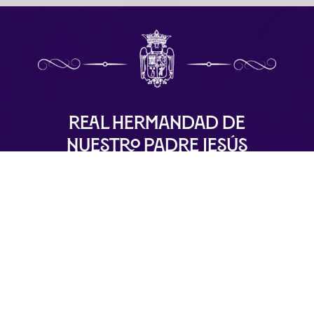
Real Hermandad de
Nuestro Padre Jesús
Nazareno
Ermita de San Sebastián
Plaza de San Sebastián, S/N 29120 Alhaurín el
Grande – Málaga
info@nuestropadrejesusnazareno.com