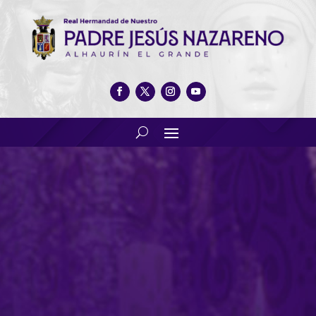
Participación de nuestra
banda de cornetas y tambores
en la procesión de la Virgen
del Purísimo Corazón de María
de Estepona