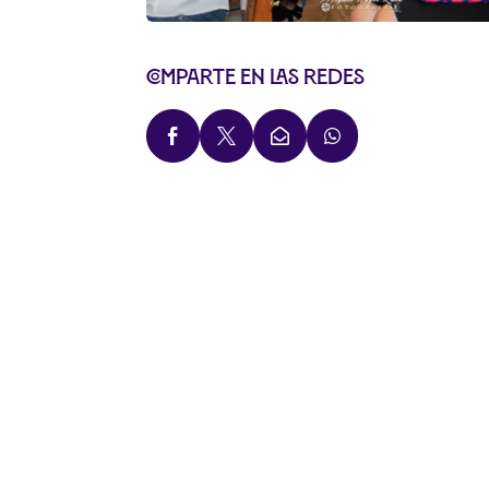
Comparte en las redes



