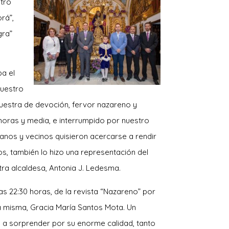
tro
rá”,
gra”
ba el
uestro
uestra de devoción, fervor nazareno y
horas y media, e interrumpido por nuestro
anos y vecinos quisieron acercarse a rendir
os, también lo hizo una representación del
ra alcaldesa, Antonia J. Ledesma.
as 22:30 horas, de la revista “Nazareno” por
la misma, Gracia María Santos Mota. Un
 a sorprender por su enorme cali
dad, tanto