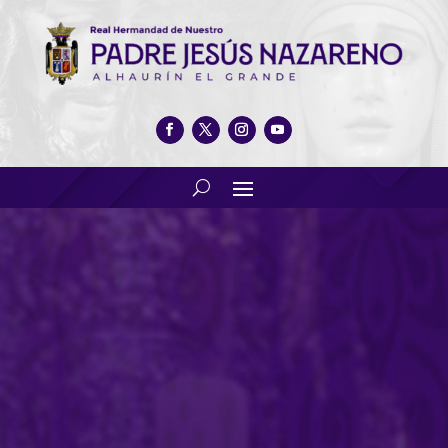
Nuestra Real Hermandad,
presente en los cultos del
CDXXV Aniversario del
Nazareno de Priego de
Córdoba