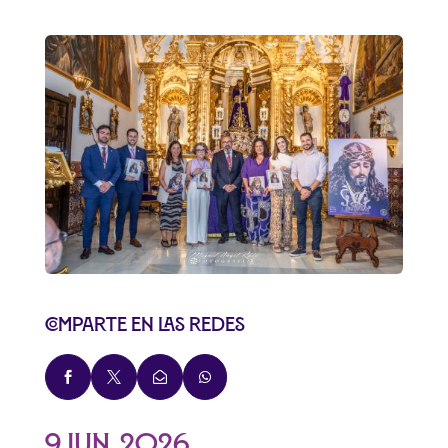
Comparte en las redes




9 Jun, 2026