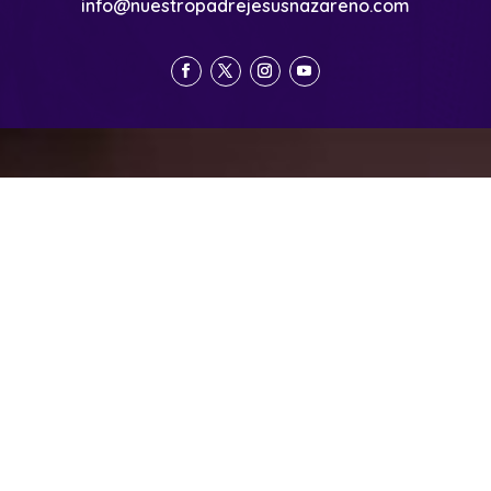
info@nuestropadrejesusnazareno.com