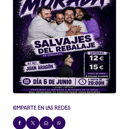
Comparte en las redes



