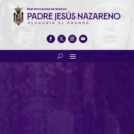
Nuestro hermano D. Manuel
Jesús Otero Plaza, nuevo
párroco de Coín y Villa del
Guadalhorce