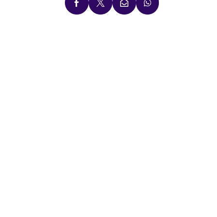



