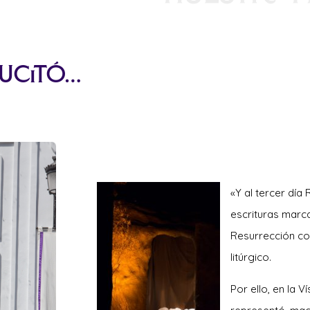
sucitó…
«Y al tercer
día R
escrituras marc
Resurrección co
litúrgico.
Por ello, en la 