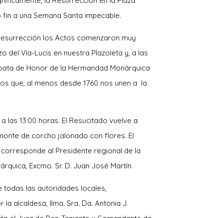
íficamente, la Resurrección en la Plaza
 fin a una Semana Santa impecable.
Resurrección los Actos comenzaron muy
o del Vía-Lucis en nuestra Plazoleta y, a las
orbata de Honor de la Hermandad Monárquica
lazos que, al menos desde 1760 nos unen a la
 a las 13:00 horas. El Resucitado vuelve a
monte de
corcho jalonado con flores. El
corresponde al Presidente regional de la
quica, Excmo. Sr. D. Juan José Martín.
e todas las autoridades locales,
la alcaldesa, Ilma. Sra. Da. Antonia J.