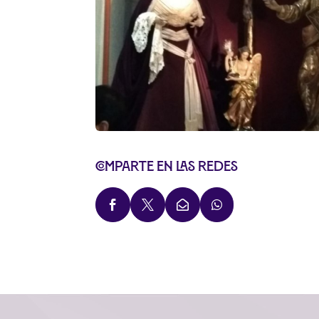
Comparte en las redes



