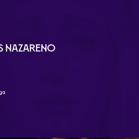
ús Nazareno
aga