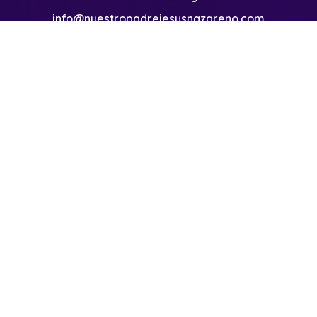
info@nuestropadrejesusnazareno.com