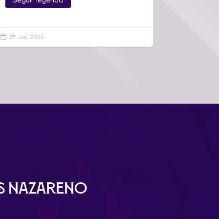
25 Jun, 2026

ús Nazareno