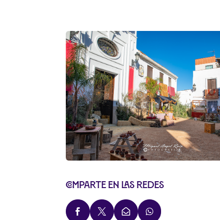
Comparte en las redes



