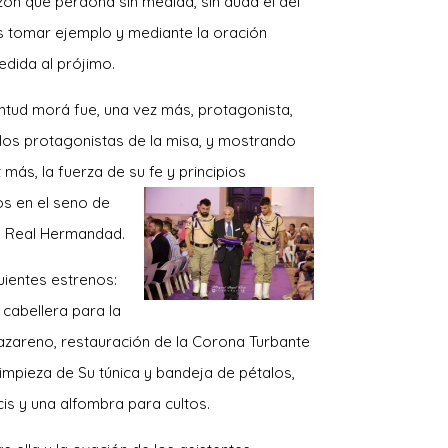
ón que perdona sin medida, sin duda el del
os tomar ejemplo y mediante la oración
edida al prójimo.
ntu
d morá fue, una vez más, protagonista,
los protagonistas de la misa, y mostrando
 más, la fuerza de su fe y principios
os
en el seno de
a Real Hermandad.
uientes estrenos:
 cabellera para la
zareno, restauración de la Corona Turbante
limpieza de Su túnica y bandeja de pétalos,
cis y una alfombra para cultos.