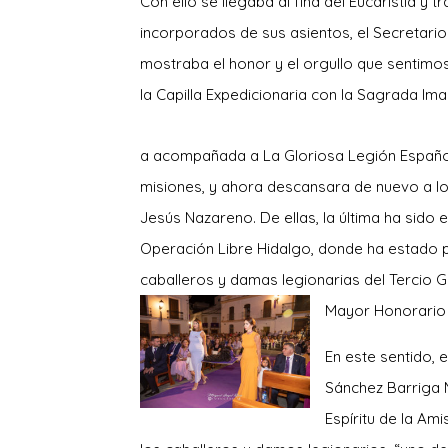
Con ello se llegaba al fina del Eucaristía y t
incorporados de sus asientos, el Secretario
mostraba el honor y el orgullo que sentim
la Capilla Expedicionaria con la Sagrada Im
a acompañada a La Gloriosa Legión Español
misiones, y ahora descansara de nuevo a l
Jesús Nazareno. De ellas, la última ha sido 
Operación Libre Hidalgo, donde ha estado p
caballeros y damas legionarias del Tercio 
Mayor Honorario
En este sentido, e
Sánchez Barriga M
Espíritu de la Am