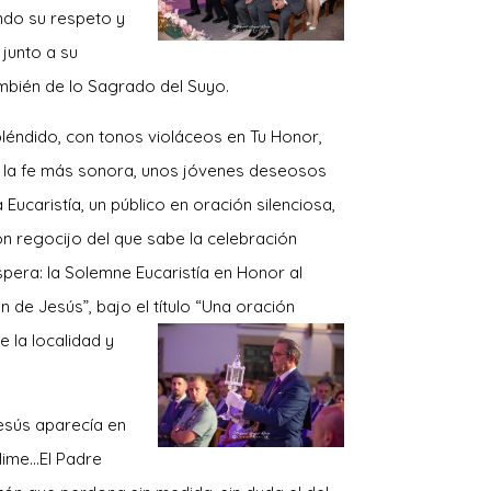
ndo su respeto y
junto a su
bién de lo Sagrado del Suyo.
pléndido, con tonos violáceos en Tu Honor,
 la fe más sonora, uno
s jóvenes deseosos
a Eucaristía, un público en oración silenciosa,
con regocijo del que sabe la celebración
espera: la Solemne Eucaristía en Honor al
de Jesús”, bajo el título “Una oración
e la localidad y
Jesús aparecía en
blime…El Padre