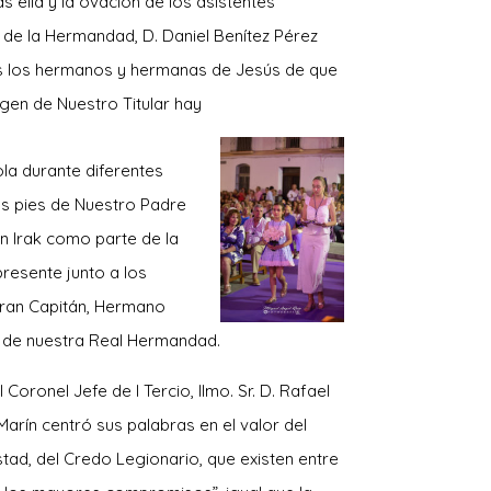
ras ella y la ovación de los asistentes
 de la Hermandad, D. Daniel Benítez Pérez
os los hermanos y hermanas de Jesús de que
agen de Nuestro Titular hay
a durante diferentes
os pies de Nuestro Padre
en Irak como parte de la
resente junto a los
Gran Capitán, Hermano
 de nuestra Re
al Hermandad.
l Coronel Jefe de I Tercio, Ilmo. Sr. D. Rafael
arín centró sus palabras en el valor del
istad, del Credo Legionario, que existen entre