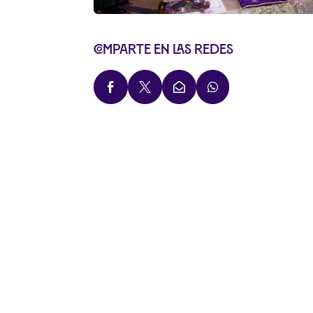
Comparte en las redes



