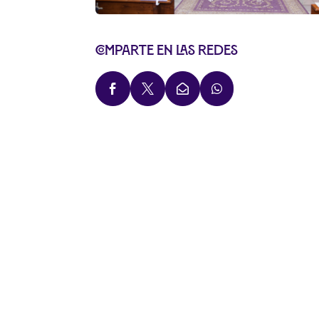
Comparte en las redes



