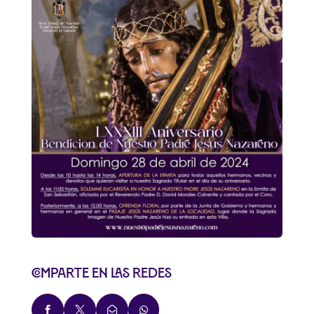
Comparte en las redes



