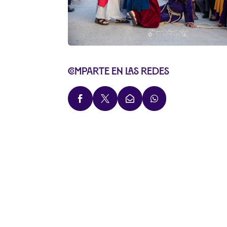
Comparte en las redes



