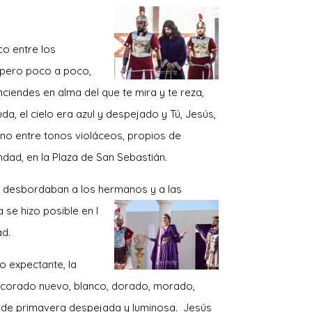
co entre los
 pero poco a poco,
enciendes en alma del que te mira y te reza,
uda, el cielo era azul y despejado y Tú, Jesús,
rono entre tonos violáceos, propios de
dad, en la Plaza de San Sebastián.
as desbordaban a los hermanos y a las
se hizo posible en l
ad.
o expectante, la
decorado nuevo, blanco, dorado, morado,
de de primavera despejada y luminosa. Jesús