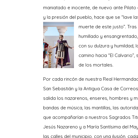
maniatado e inocente, de nuevo ante Pilato
y la presión del pueblo, hace que se “lave l
muerte de es
te justo”. Tra
humillado y ensangrentado, J
con su dulzura y humildad,
camino hacia “El Calvario”,
de los mortales.
Por cada rincón de nuestra Real Hermandad,
San
Sebastián y la Antigua Casa de Correos
salida los nazarenos, enseres, hombres y mu
bandas de música, las mantillas, las autorida
que acompañarían a nuestros Sagrados Tit
Jesús Nazareno y a María Santísima del May
las calles del municipio, con una ilusión, ca