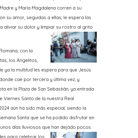
u Madre y María Magdalena corren a su
n su amor, seguidas a ellas, le espera las
aliviar su dolor y limpiar su rostro al grito
 Romana, con la
as, los Angelitos,
e ya la multitud les espera para que Jesús
donde cae por tercera y última vez, y
ota en la Plaza de San Sebastián, ya entrada
e Viernes Santo de la n
uestra Real
024 aún ha sido más especial, siendo la
Semana Santa que se ha podido disfrutar en
r unos días lluviosos que han dejado pocos
es para celebrar los