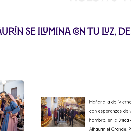
urín se ilumina con Tu Luz, d
Mañana
la del Viern
con esperanzas de ve
hombro, en la única 
Alhaurín el Grande. 