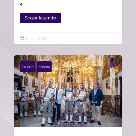
el...
Seguir leyendo
25 Jun, 2026

Galería
Videos