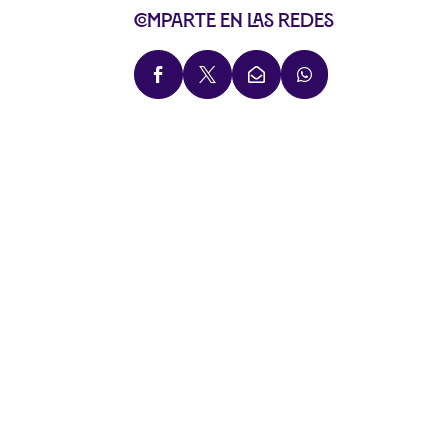
Comparte en las redes



