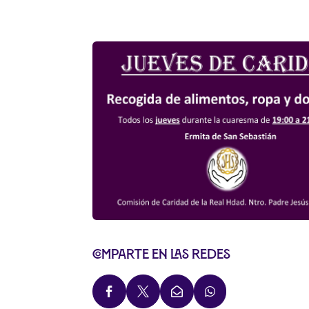
Comparte en las redes



