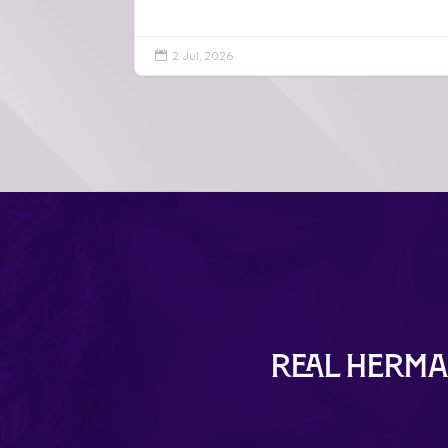
2 Jul, 2026

Real Herma