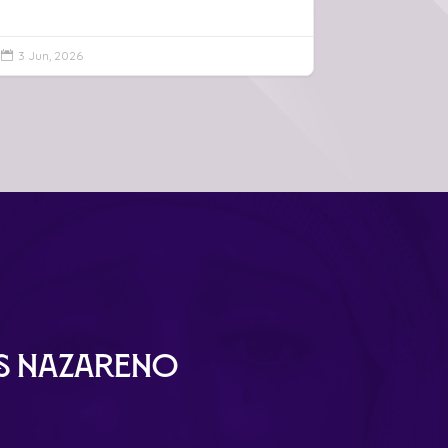
3 Jun, 2026

ús Nazareno