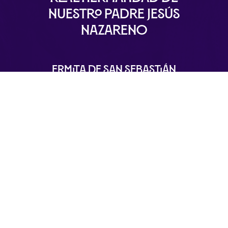
Nuestro Padre Jesús
Nazareno
Ermita de San Sebastián
Plaza de San Sebastián, S/N 29120 Alhaurín el
Grande – Málaga
info@nuestropadrejesusnazareno.com