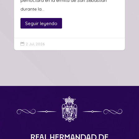
pernoctará en la ermita de San Sebastián
durante la...
Seguir leyendo
2 Jul, 2026

Real Hermandad de