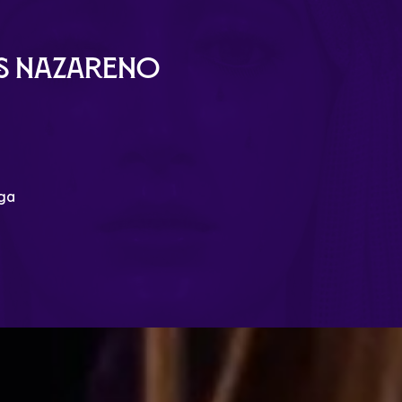
ús Nazareno
aga