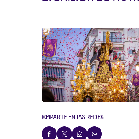
Comparte en las redes



