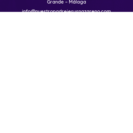
Grande – Málaga
info@nuestropadrejesusnazareno.com