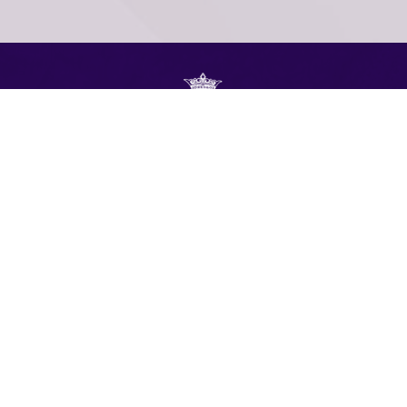
Real Hermandad de
Nuestro Padre Jesús
Nazareno
Ermita de San Sebastián
Plaza de San Sebastián, S/N 29120 Alhaurín el
Grande – Málaga