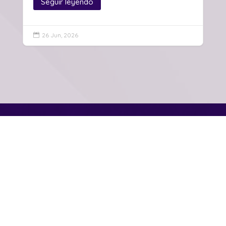
Seguir leyendo
26 Jun, 2026

Real Hermandad de
Nuestro Padre Jesús
Nazareno