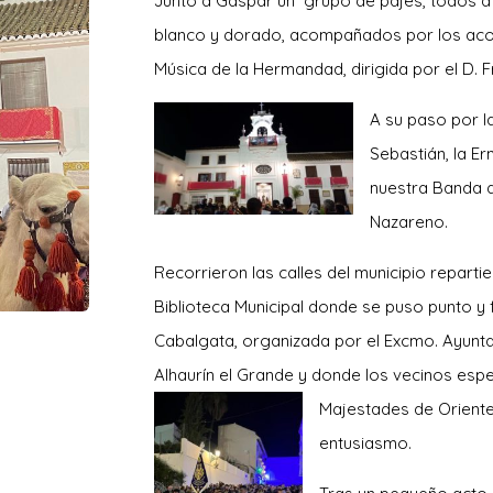
Junto a Gaspar un grupo de pajes, todos a
blanco y dorado, acompañados por los aco
Música de la Hermandad, dirigida por el D. F
A su paso p
or l
Sebastián, la E
nuestra Banda 
Nazareno.
Recorrieron las calles del municipio reparti
Biblioteca
Municipal donde se puso punto y fi
Cabalgata, organizada por el Excmo. Ayunt
Alhaurín el Grande y donde los vecinos esp
Majestad
es de Oriente
entusiasmo.