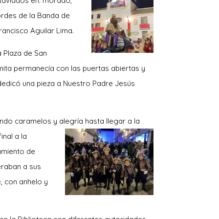
taviados en: morado,
rdes de la Banda de
rancisco Aguilar Lima.
a Plaza de San
rmita permanecía con las puertas abiertas y
dedicó una pieza a Nuestro Padre Jesús
endo caramelos y alegría hasta llegar a la
nal a la
amiento de
eraban a sus
, con anhelo y