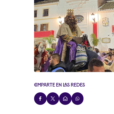
Comparte en las redes



