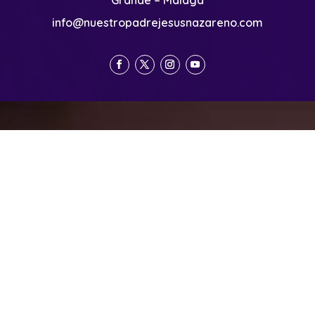
info@nuestropadrejesusnazareno.com