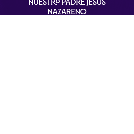
Nuestro Padre Jesús
Nazareno
Ermita de San Sebastián
Plaza de San Sebastián, S/N 29120 Alhaurín el
Grande – Málaga
info@nuestropadrejesusnazareno.com