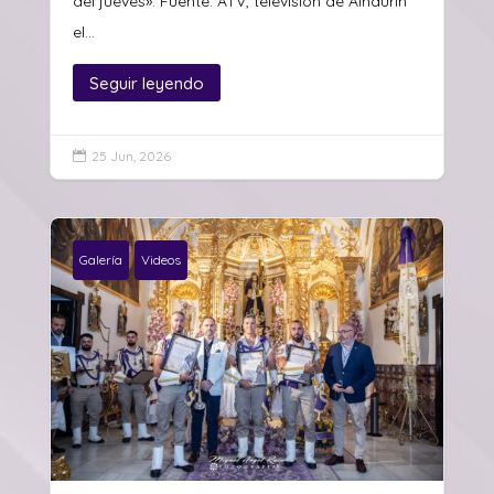
del jueves». Fuente: ATV, televisión de Alhaurín
el...
Seguir leyendo
25 Jun, 2026

Galería
Videos