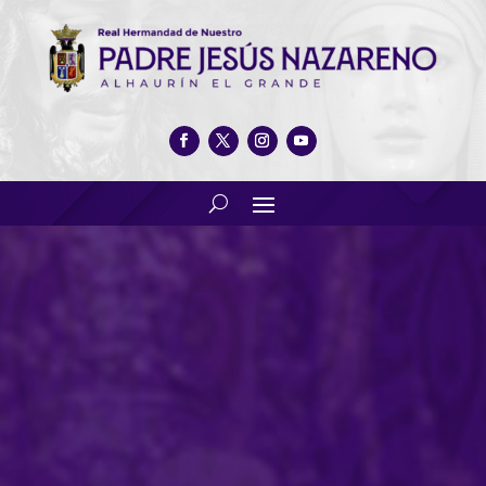
“La Legión” entrega la Capilla
Expedicionaria de Nuestro
Padre Jesús Nazareno en la
Ermita de San Sebastián