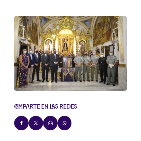
Comparte en las redes



