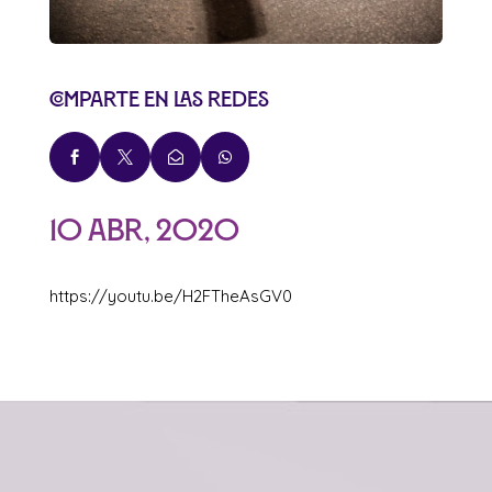
Comparte en las redes




10 Abr, 2020
https://youtu.be/H2FTheAsGV0