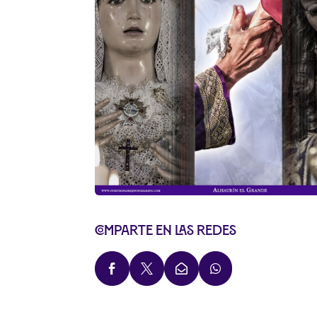
Comparte en las redes



