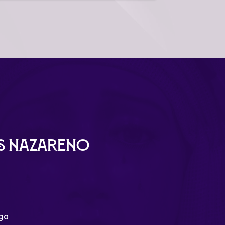
ús Nazareno
aga